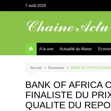
Aller
7 août 2026
au
contenu
A la une
Actualité du Maroc
Econo
Accueil
Economie
BANK OF AFRICA CONS
BANK OF AFRICA
FINALISTE DU PR
QUALITE DU REPO