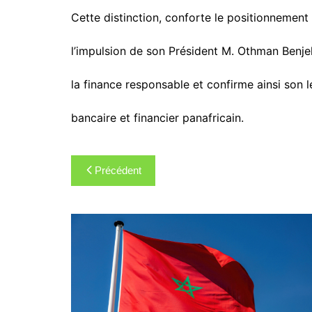
Cette distinction, conforte le positionneme
l’impulsion de son Président M. Othman Benjel
la finance responsable et confirme ainsi son 
bancaire et financier panafricain.
Navigation
Précédent
de
l’article