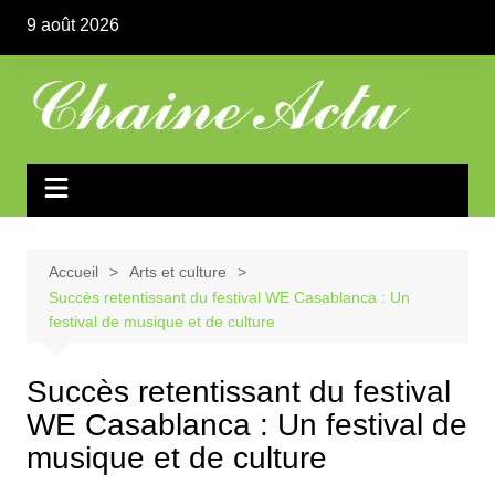
Aller
9 août 2026
au
contenu
Accueil
Arts et culture
Succès retentissant du festival WE Casablanca : Un
festival de musique et de culture
Succès retentissant du festival
WE Casablanca : Un festival de
musique et de culture