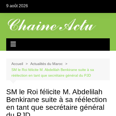
Aller
9 août 2026
au
contenu
Accueil
Actualités du Maroc
SM le Roi félicite M. Abdelilah Benkirane suite à sa
réélection en tant que secrétaire général du PJD
SM le Roi félicite M. Abdelilah
Benkirane suite à sa réélection
en tant que secrétaire général
du PJD