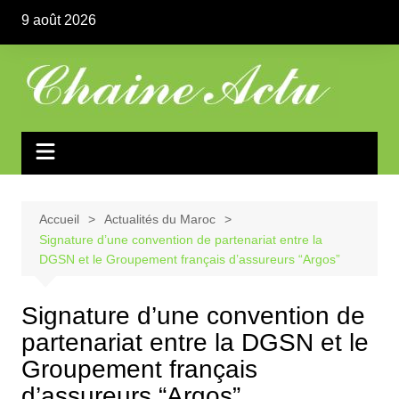
Aller
9 août 2026
au
contenu
Accueil
Actualités du Maroc
Signature d’une convention de partenariat entre la
DGSN et le Groupement français d’assureurs “Argos”
Signature d’une convention de
partenariat entre la DGSN et le
Groupement français
d’assureurs “Argos”