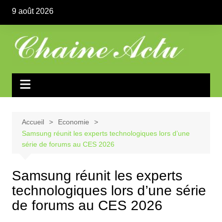
Aller
9 août 2026
au
contenu
Accueil
Economie
Samsung réunit les experts technologiques lors d’une
série de forums au CES 2026
Samsung réunit les experts
technologiques lors d’une série
de forums au CES 2026