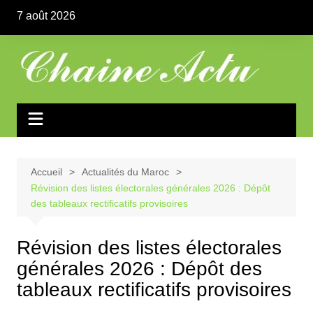
Aller
7 août 2026
au
contenu
Accueil
Actualités du Maroc
Révision des listes électorales générales 2026 : Dépôt
des tableaux rectificatifs provisoires
Révision des listes électorales
générales 2026 : Dépôt des
tableaux rectificatifs provisoires