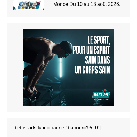
Monde Du 10 au 13 août 2026,
[better-ads type='banner' banner='9510' ]