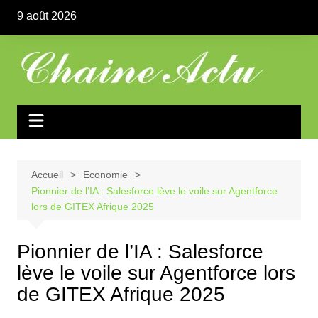
Aller
9 août 2026
au
contenu
Accueil
Economie
Pionnier de l’IA : Salesforce lève le voile sur Agentforce
lors de GITEX Afrique 2025
Pionnier de l’IA : Salesforce
lève le voile sur Agentforce lors
de GITEX Afrique 2025