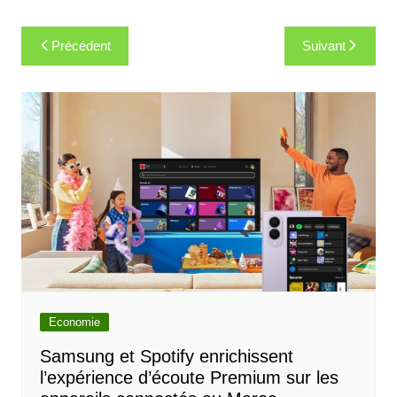
Navigation
Précédent
Suivant
de
l’article
Economie
Samsung et Spotify enrichissent
l’expérience d’écoute Premium sur les