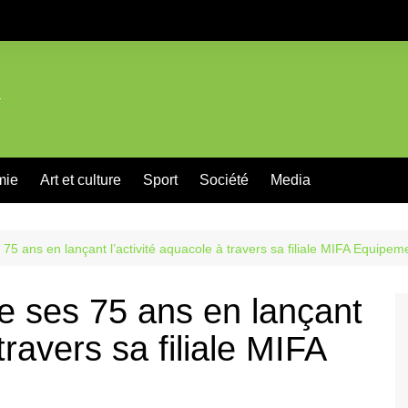
mie
Art et culture
Sport
Société
Media
75 ans en lançant l’activité aquacole à travers sa filiale MIFA Equipem
e ses 75 ans en lançant
travers sa filiale MIFA