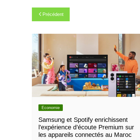
Navigation
Précédent
de
l’article
Economie
Samsung et Spotify enrichissent
l’expérience d’écoute Premium sur
les appareils connectés au Maroc