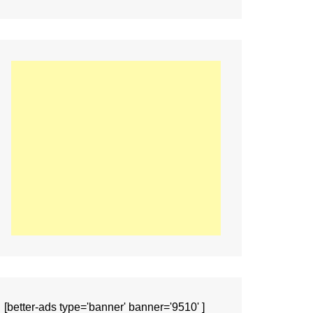
[better-ads type='banner' banner='9510' ]