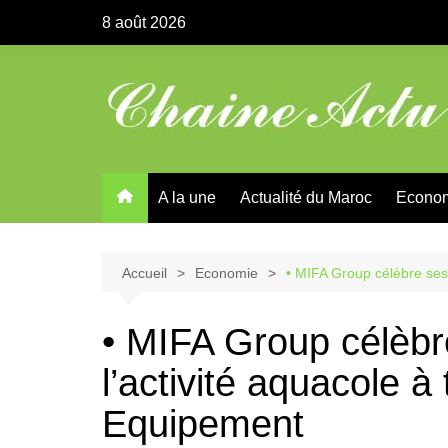
Aller
8 août 2026
au
contenu
A la une
Actualité du Maroc
Econo
Accueil
Economie
• MIFA Group célèbre ses 
• MIFA Group célèbr
l’activité aquacole à 
Equipement