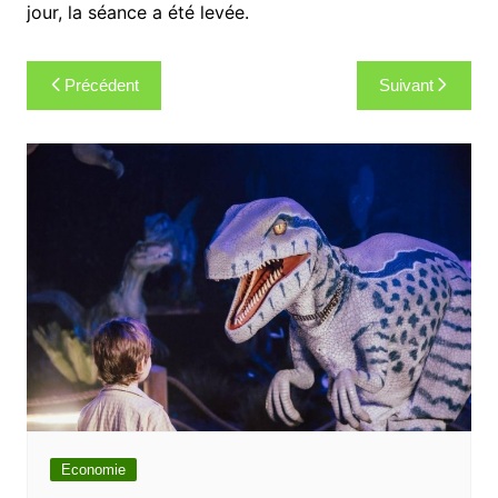
jour, la séance a été levée.
Navigation
Précédent
Suivant
de
l’article
Economie