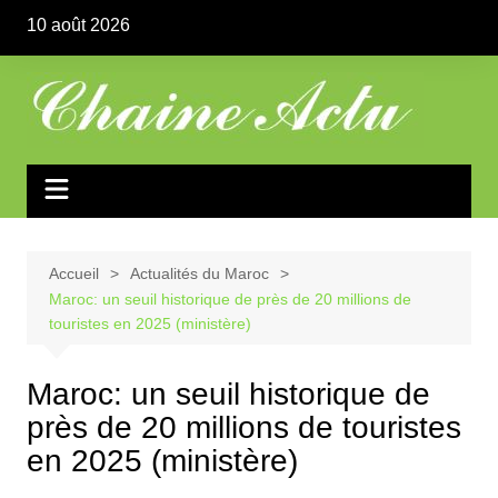
Aller
10 août 2026
au
contenu
Accueil
Actualités du Maroc
Maroc: un seuil historique de près de 20 millions de
touristes en 2025 (ministère)
Maroc: un seuil historique de
près de 20 millions de touristes
en 2025 (ministère)