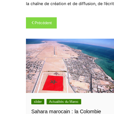
la chaîne de création et de diffusion, de l’écrit
Navigation
Précédent
de
l’article
slider
Actualités du Maroc
Sahara marocain : la Colombie