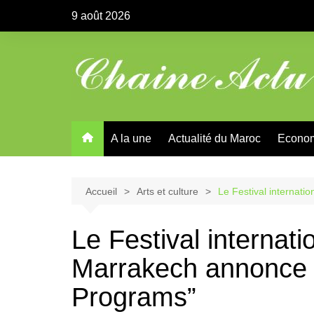
Aller
9 août 2026
au
contenu
A la une
Actualité du Maroc
Econo
Accueil
Arts et culture
Le Festival internati
Le Festival internati
Marrakech annonce l
Programs”