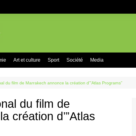
mie
Art et culture
Sport
Société
Media
onal du film de Marrakech annonce la création d’”Atlas Programs”
onal du film de
a création d’”Atlas