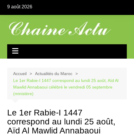
Aller
9 août 2026
au
contenu
Accueil
Actualités du Maroc
Le 1er Rabie-I 1447 correspond au lundi 25 août, Aïd Al
Mawlid Annabaoui célébré le vendredi 05 septembre
(ministère)
Le 1er Rabie-I 1447
correspond au lundi 25 août,
Aïd Al Mawlid Annabaoui