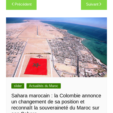
Navigation
Précédent
Suivant
de
l’article
slider
Actualités du Maroc
Sahara marocain : la Colombie annonce
un changement de sa position et
reconnaît la souveraineté du Maroc sur