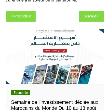
Navigation
Précédent
Suivant
de
l’article
Economie
Semaine de l’investissement dédiée aux
Marocains du Monde Du 10 au 13 août