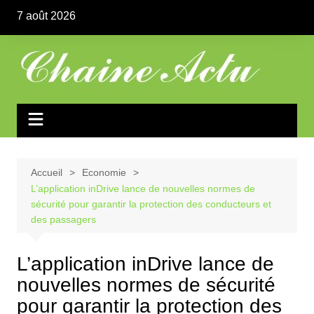
Aller
7 août 2026
au
contenu
Accueil
Economie
L’application inDrive lance de nouvelles normes de
sécurité pour garantir la protection des conducteurs et
des passagers
L’application inDrive lance de
nouvelles normes de sécurité
pour garantir la protection des