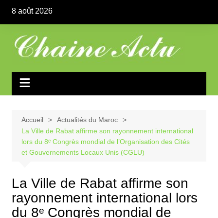
Aller
8 août 2026
au
contenu
Accueil
Actualités du Maroc
La Ville de Rabat affirme son rayonnement international
lors du 8ᵉ Congrès mondial de l’Organisation des Cités
et Gouvernements Locaux Unis (CGLU)
La Ville de Rabat affirme son
rayonnement international lors
du 8ᵉ Congrès mondial de