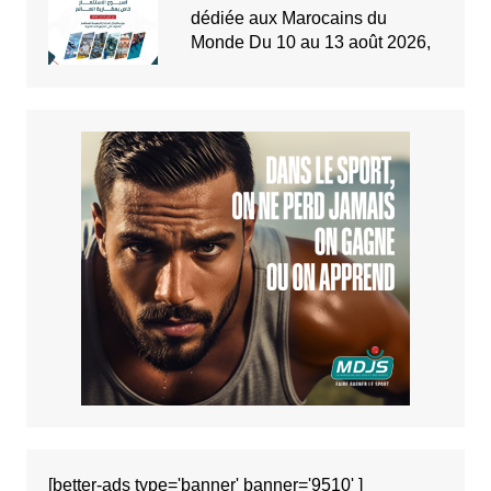
dédiée aux Marocains du
Monde Du 10 au 13 août 2026,
[better-ads type='banner' banner='9510' ]