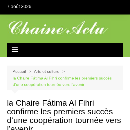
Aller
7 août 2026
au
contenu
Accueil
Arts et culture
la Chaire Fátima Al Fihri confirme les premiers succès
d’une coopération tournée vers l’avenir
la Chaire Fátima Al Fihri
confirme les premiers succès
d’une coopération tournée vers
l’avenir