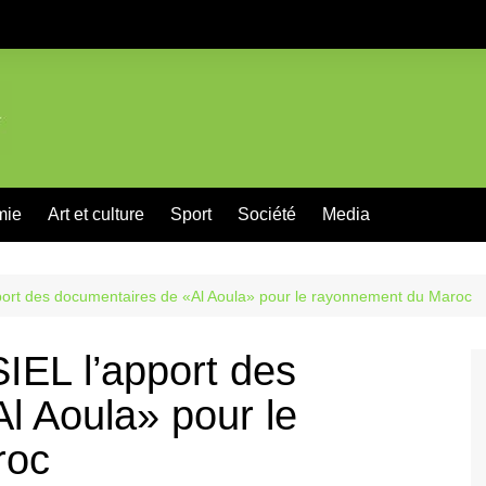
mie
Art et culture
Sport
Société
Media
port des documentaires de «Al Aoula» pour le rayonnement du Maroc
IEL l’apport des
l Aoula» pour le
roc