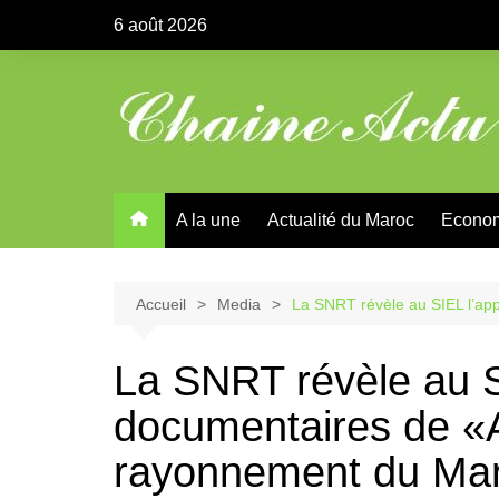
Aller
6 août 2026
au
contenu
A la une
Actualité du Maroc
Econo
Accueil
Media
La SNRT révèle au SIEL l’ap
La SNRT révèle au S
documentaires de «A
rayonnement du Ma