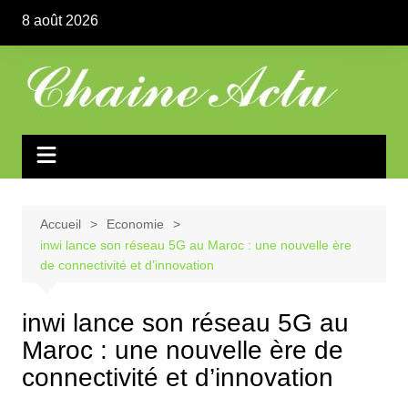
Aller
8 août 2026
au
contenu
Accueil
Economie
inwi lance son réseau 5G au Maroc : une nouvelle ère
de connectivité et d’innovation
inwi lance son réseau 5G au
Maroc : une nouvelle ère de
connectivité et d’innovation