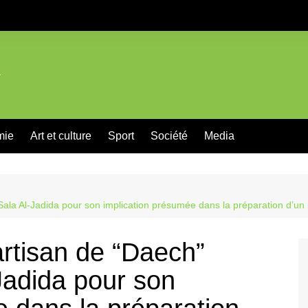
mie
Art et culture
Sport
Société
Media
 Sala Al-Jadida pour son implication présumée dans la préparation d’un p
partisan de “Daech”
-Jadida pour son