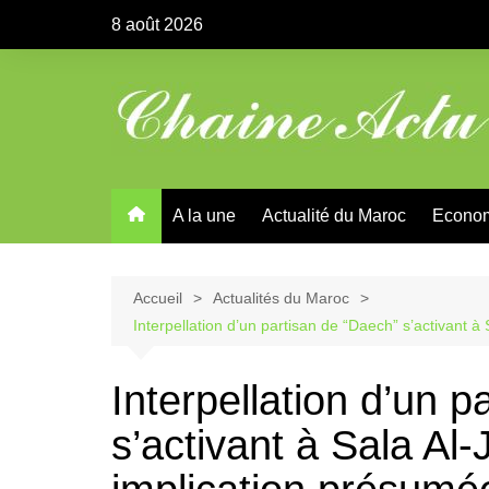
Aller
8 août 2026
au
contenu
A la une
Actualité du Maroc
Econo
Accueil
Actualités du Maroc
Interpellation d’un partisan de “Daech” s’activant à
Interpellation d’un 
s’activant à Sala Al