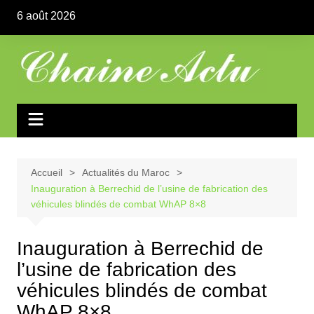
Aller
6 août 2026
au
contenu
Accueil
Actualités du Maroc
Inauguration à Berrechid de l’usine de fabrication des
véhicules blindés de combat WhAP 8×8
Inauguration à Berrechid de
l’usine de fabrication des
véhicules blindés de combat
WhAP 8×8