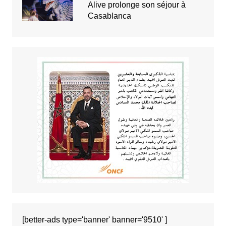
Alive prolonge son séjour à
Casablanca
[better-ads type='banner' banner='9510' ]