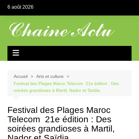
Aller
6 août 2026
au
contenu
Accueil
Arts et culture
Festival des Plages Maroc Telecom 21e édition : Des
soirées grandioses à Martil, Nador et Saïdia
Festival des Plages Maroc
Telecom 21e édition : Des
soirées grandioses à Martil,
Nador et Saïdia