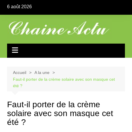
Aller
6 août 2026
au
contenu
Accueil
A la une
Faut-il porter de la crème solaire avec son masque cet
été ?
Faut-il porter de la crème
solaire avec son masque cet
été ?