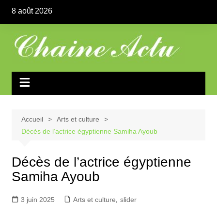
Aller
8 août 2026
au
contenu
Accueil
Arts et culture
Décès de l’actrice égyptienne Samiha Ayoub
Décès de l’actrice égyptienne
Samiha Ayoub
3 juin 2025
Arts et culture
,
slider