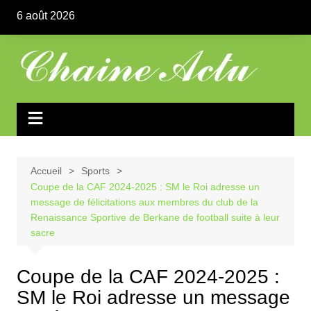
Aller
6 août 2026
au
contenu
Accueil
Sports
Coupe de la CAF 2024-2025 : SM le Roi adresse un
message de félicitations aux membres du club de la
Renaissance Sportive de Berkane de football suite à leur
sacre
Coupe de la CAF 2024-2025 :
SM le Roi adresse un message