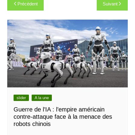
Navigation
Précédent
Suivant
de
l’article
slider
A la une
Guerre de l’IA : l’empire américain
contre-attaque face à la menace des
robots chinois