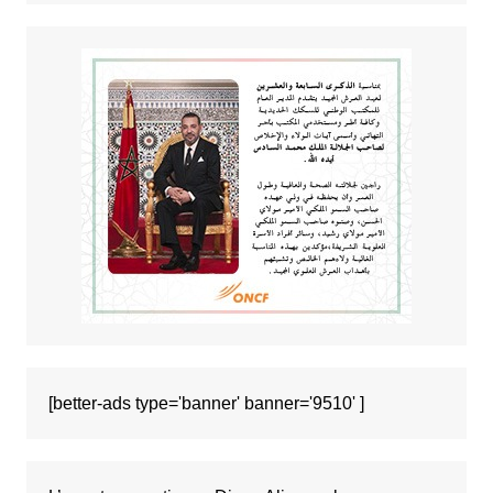
[better-ads type='banner' banner='9510' ]