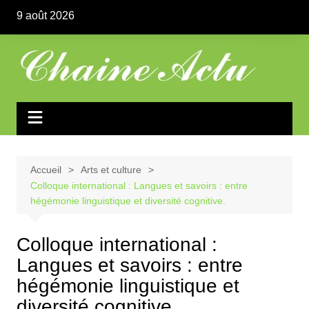
Aller
9 août 2026
au
contenu
Accueil
Arts et culture
Colloque international : Langues et savoirs : entre
hégémonie linguistique et diversité cognitive.
Colloque international :
Langues et savoirs : entre
hégémonie linguistique et
diversité cognitive.