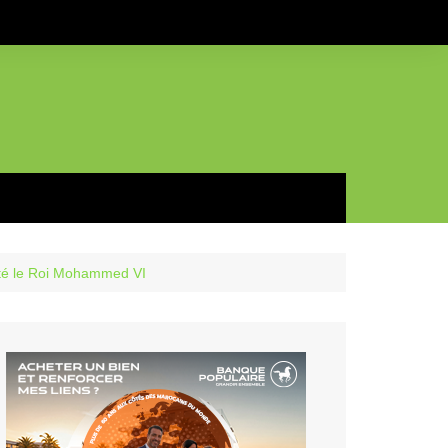
té le Roi Mohammed VI