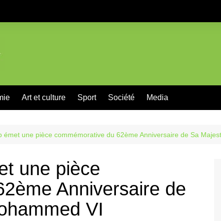
mie
Art et culture
Sport
Société
Media
b émet une pièce commémorative du 62ème Anniversaire de Sa Majes
et une pièce
2ème Anniversaire de
Mohammed VI