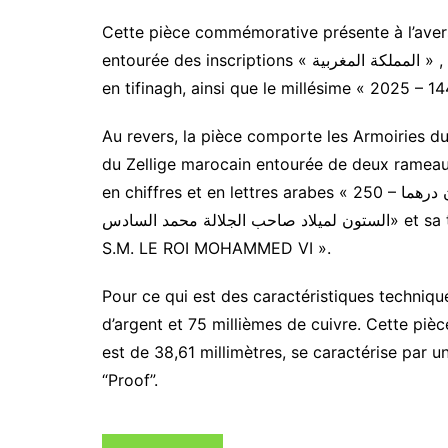
Cette pièce commémorative présente à l’aver
entourée des inscriptions « محمد السادس » , « المملكة المغربية – ⵜⴰⴳⵍⴷⵉⵜ ⵏ ⵍⵎⵖⵔⵉⴱ » en arabe et
en tifinagh, ainsi que le millésime « 2025 –
Au revers, la pièce comporte les Armoiries d
du Zellige marocain entourée de deux rameaux d
en chiffres et en lettres arabes « 250 – مائتان و خمسون درهما » ainsi que l’inscription « الذكرى الثانية و
الستون لميلاد صاحب الجلالة محمد السادس» et sa traduction française : « 62ème ANNIVERSAIRE DE
S.M. LE ROI MOHAMMED VI ».
Pour ce qui est des caractéristiques techniqu
d’argent et 75 millièmes de cuivre. Cette piè
est de 38,61 millimètres, se caractérise par 
“Proof”.