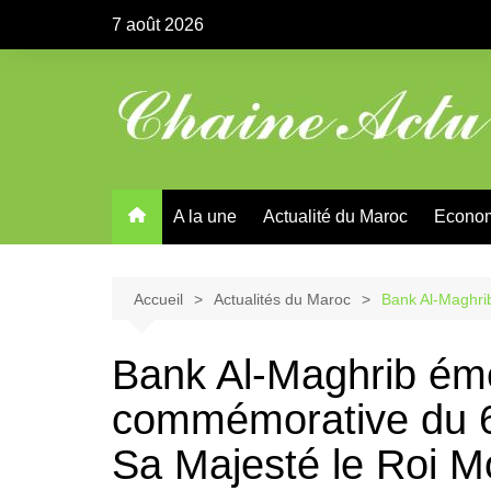
Aller
7 août 2026
au
contenu
A la une
Actualité du Maroc
Econo
Accueil
Actualités du Maroc
Bank Al-Maghri
Bank Al-Maghrib ém
commémorative du 6
Sa Majesté le Roi 