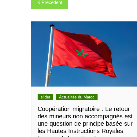
Navigation
Précédent
de
l’article
slider
Actualités du Maroc
Coopération migratoire : Le retour
des mineurs non accompagnés est
une question de principe basée sur
les Hautes Instructions Royales