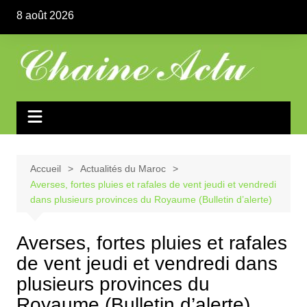
Aller
8 août 2026
au
contenu
Accueil
Actualités du Maroc
Averses, fortes pluies et rafales de vent jeudi et vendredi
dans plusieurs provinces du Royaume (Bulletin d’alerte)
Averses, fortes pluies et rafales
de vent jeudi et vendredi dans
plusieurs provinces du
Royaume (Bulletin d’alerte)