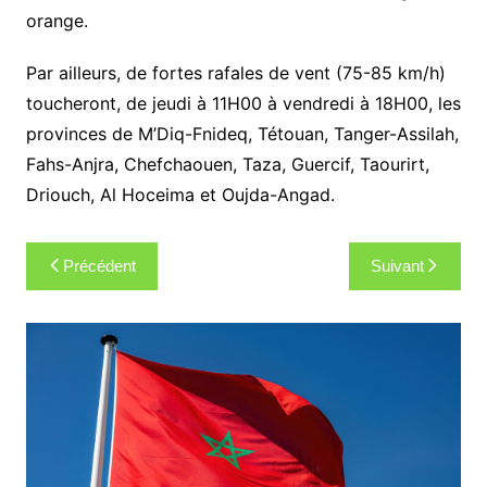
orange.
Par ailleurs, de fortes rafales de vent (75-85 km/h)
toucheront, de jeudi à 11H00 à vendredi à 18H00, les
provinces de M’Diq-Fnideq, Tétouan, Tanger-Assilah,
Fahs-Anjra, Chefchaouen, Taza, Guercif, Taourirt,
Driouch, Al Hoceima et Oujda-Angad.
Navigation
Précédent
Suivant
de
l’article