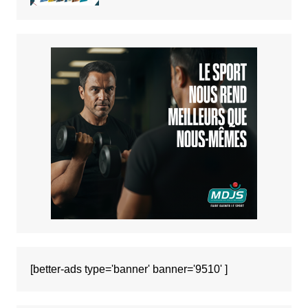
[better-ads type='banner' banner='9510' ]