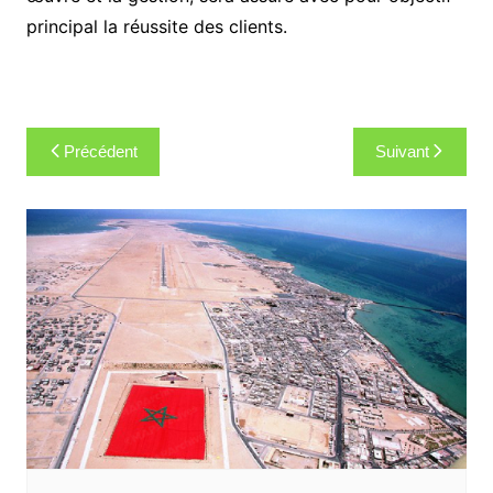
principal la réussite des clients.
Navigation
Précédent
Suivant
de
l’article