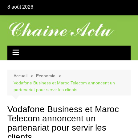
Aller
8 août 2026
au
contenu
Accueil
Economie
Vodafone Business et Maroc Telecom annoncent un
partenariat pour servir les clients
Vodafone Business et Maroc
Telecom annoncent un
partenariat pour servir les
clients