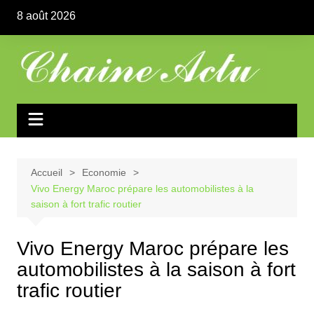
Aller
8 août 2026
au
contenu
Accueil
Economie
Vivo Energy Maroc prépare les automobilistes à la
saison à fort trafic routier
Vivo Energy Maroc prépare les
automobilistes à la saison à fort
trafic routier