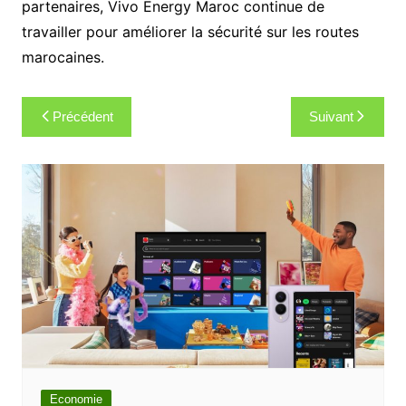
partenaires, Vivo Energy Maroc continue de
travailler pour améliorer la sécurité sur les routes
marocaines.
Navigation
Précédent
Suivant
de
l’article
Economie