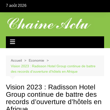
Aller
7 août 2026
au
contenu
Accueil
Economie
Vision 2023 : Radisson Hotel Group continue de battre
des records d’ouverture d’hôtels en Afrique
Vision 2023 : Radisson Hotel
Group continue de battre des
records d’ouverture d’hôtels en
Afrique