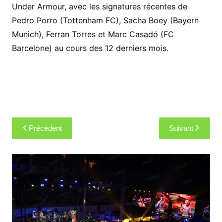
Under Armour, avec les signatures récentes de
Pedro Porro (Tottenham FC), Sacha Boey (Bayern
Munich), Ferran Torres et Marc Casadó (FC
Barcelone) au cours des 12 derniers mois.
Navigation
Précédent
Suivant
de
l’article