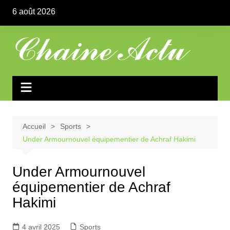
Aller
6 août 2026
au
contenu
Accueil
Sports
Under Armournouvel équipementier de Achraf Hakimi
Under Armournouvel
équipementier de Achraf
Hakimi
4 avril 2025
Sports