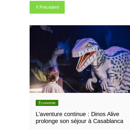
Navigation
Précédent
de
l’article
Economie
L’aventure continue : Dinos Alive
prolonge son séjour à Casablanca