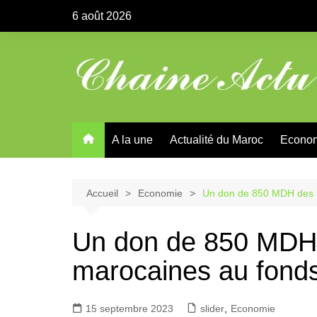
Aller
6 août 2026
au
contenu
A la une
Actualité du Maroc
Econo
Accueil
Economie
Un don de 850 MDH des 
Un don de 850 MDH
marocaines au fonds
15 septembre 2023
slider
,
Economie