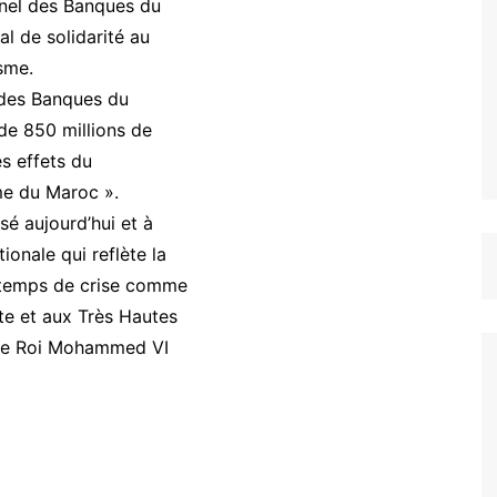
nnel des Banques du
al de solidarité au
sme.
 des Banques du
de 850 millions de
s effets du
me du Maroc ».
é aujourd’hui et à
tionale qui reflète la
n temps de crise comme
te et aux Très Hautes
 Le Roi Mohammed VI