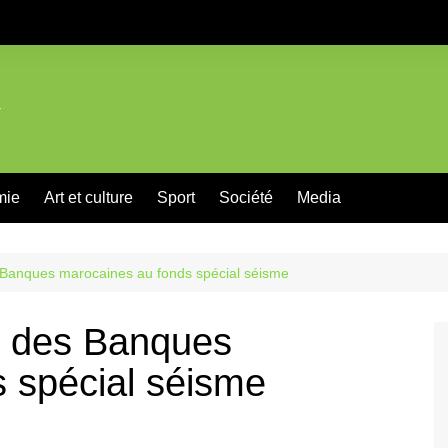
mie
Art et culture
Sport
Société
Media
Banques marocaines au fonds spécial séisme
 des Banques
 spécial séisme