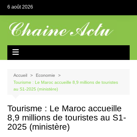
Aller
6 août 2026
au
contenu
Accueil
Economie
Tourisme : Le Maroc accueille 8,9 millions de touristes
au S1-2025 (ministère)
Tourisme : Le Maroc accueille
8,9 millions de touristes au S1-
2025 (ministère)