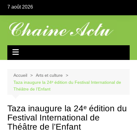
Aller
7 août 2026
au
contenu
Accueil
Arts et culture
Taza inaugure la 24ᵉ édition du Festival International de
Théâtre de l’Enfant
Taza inaugure la 24ᵉ édition du
Festival International de
Théâtre de l’Enfant