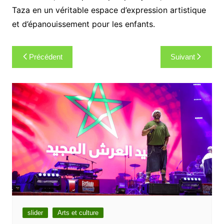
Taza en un véritable espace d’expression artistique
et d’épanouissement pour les enfants.
Navigation
Précédent
Suivant
de
l’article
slider
Arts et culture