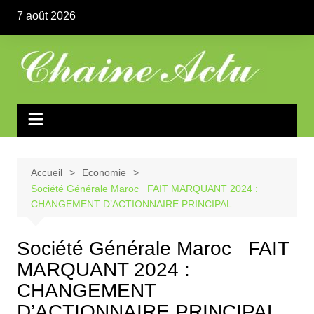
Aller
7 août 2026
au
contenu
Accueil
Economie
Société Générale Maroc FAIT MARQUANT 2024 :
CHANGEMENT D’ACTIONNAIRE PRINCIPAL
Société Générale Maroc FAIT
MARQUANT 2024 :
CHANGEMENT
D’ACTIONNAIRE PRINCIPAL