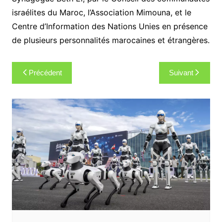
israélites du Maroc, l’Association Mimouna, et le
Centre d’Information des Nations Unies en présence
de plusieurs personnalités marocaines et étrangères.
Navigation
Précédent
Suivant
de
l’article