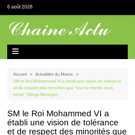
Aller
6 août 2026
au
contenu
Accueil
Actualités du Maroc
SM le Roi Mohammed VI a établi une vision de tolérance
et de respect des minorités que “tout le monde nous
envie” (Serge Berdugo)
SM le Roi Mohammed VI a
établi une vision de tolérance
et de respect des minorités que