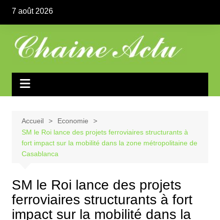
Aller
7 août 2026
au
contenu
Accueil
Economie
SM le Roi lance des projets ferroviaires structurants à
fort impact sur la mobilité dans la zone métropolitaine de
Casablanca
SM le Roi lance des projets
ferroviaires structurants à fort
impact sur la mobilité dans la