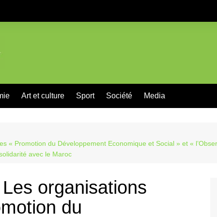
mie
Art et culture
Sport
Société
Media
les « Promotion du Développement Economique et Social » et « l’Observa
olidarité avec le Maroc
 Les organisations
omotion du