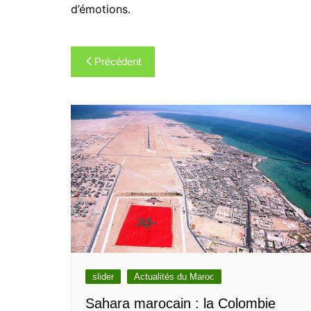
d’émotions.
Navigation
Précédent
de
l’article
slider
Actualités du Maroc
Sahara marocain : la Colombie