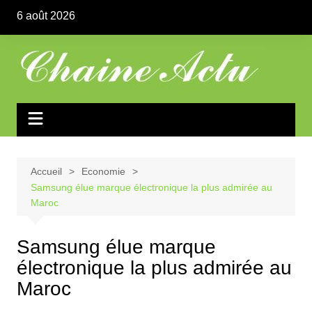
Aller
6 août 2026
au
contenu
Accueil
Economie
Samsung élue marque électronique la plus admirée au
Maroc
Samsung élue marque
électronique la plus admirée au
Maroc