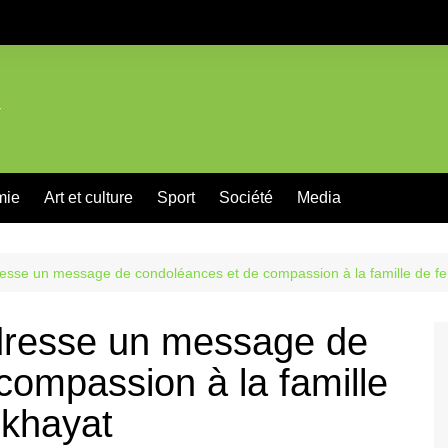
mie
Art et culture
Sport
Société
Media
resse un message de condoléances et de compassion à la famille de fe
adresse un message de
compassion à la famille
lkhayat