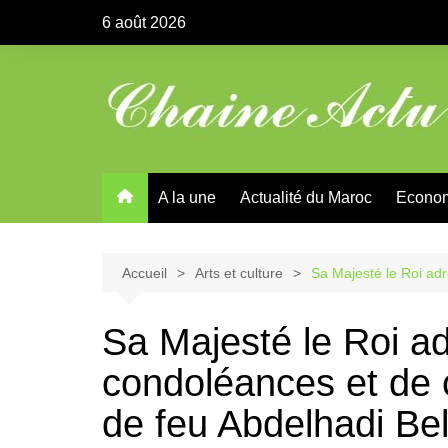
Aller
6 août 2026
au
contenu
A la une
Actualité du Maroc
Econo
Accueil
Arts et culture
Sa Majesté le Roi ad
Sa Majesté le Roi 
condoléances et de 
de feu Abdelhadi Be