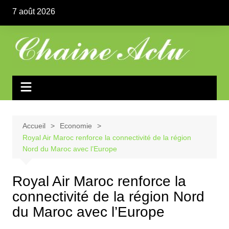
Aller
7 août 2026
au
contenu
Accueil
Economie
Royal Air Maroc renforce la connectivité de la région
Nord du Maroc avec l’Europe
Royal Air Maroc renforce la
connectivité de la région Nord
du Maroc avec l’Europe