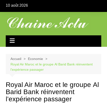
Aller
10 août 2026
au
contenu
Accueil
Economie
Royal Air Maroc et le groupe Al Barid Bank réinventent
l’expérience passager
Royal Air Maroc et le groupe Al
Barid Bank réinventent
l’expérience passager