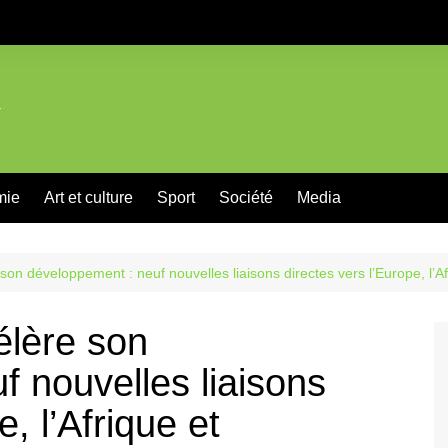
mie
Art et culture
Sport
Société
Media
son développement : neuf nouvelles liaisons directes vers l’Europe, l’A
élère son
 nouvelles liaisons
, l’Afrique et