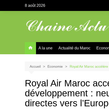
Aller
8 août 2026
au
contenu
A la une
Actualité du Maroc
Econo
Accueil
Economie
Royal Air Maroc accélère 
Royal Air Maroc acc
développement : neuf
directes vers l’Europe