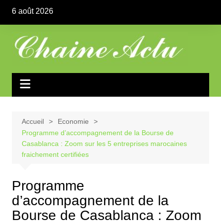
Aller
6 août 2026
au
contenu
Accueil
Economie
Programme d’accompagnement de la Bourse de
Casablanca : Zoom sur les 5 entreprises marocaines
fraichement certifiées
Programme
d’accompagnement de la
Bourse de Casablanca : Zoom