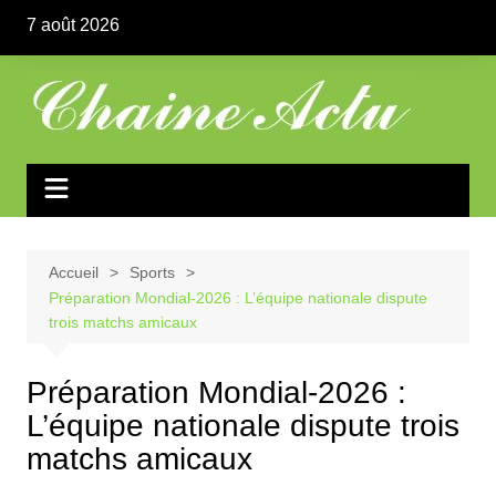
Aller
7 août 2026
au
contenu
Accueil
Sports
Préparation Mondial-2026 : L’équipe nationale dispute
trois matchs amicaux
Préparation Mondial-2026 :
L’équipe nationale dispute trois
matchs amicaux