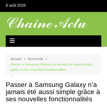
Aller
8 août 2026
au
contenu
Accueil
Economie
Passer à Samsung Galaxy n’a jamais été aussi simple
grâce à ses nouvelles fonctionnalités
Passer à Samsung Galaxy n’a
jamais été aussi simple grâce à
ses nouvelles fonctionnalités