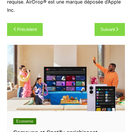
requise. AirDrop® est une marque déposée d’Apple
Inc.
Navigation
Précédent
Suivant
de
l’article
Economie