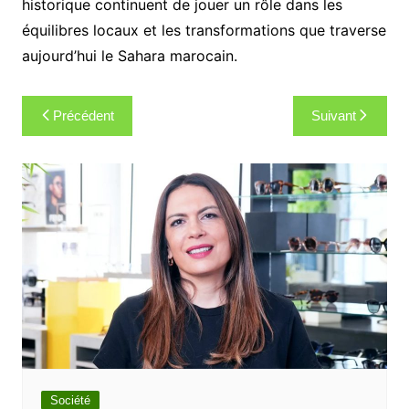
historique continuent de jouer un rôle dans les
équilibres locaux et les transformations que traverse
aujourd’hui le Sahara marocain.
Navigation
Précédent
Suivant
de
l’article
Société