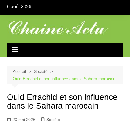
Aller
6 août 2026
au
contenu
Accueil
Société
Ould Errachid et son influence dans le Sahara marocain
Ould Errachid et son influence
dans le Sahara marocain
20 mai 2026
Société