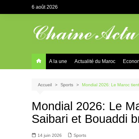
Aller
6 août 2026
au
contenu
A la une
Actualité du Maroc
Econo
Accueil
Sports
Mondial 2026: Le Maroc tient 
Mondial 2026: Le Mar
Saibari et Bouaddi br
14 juin 2026
Sports