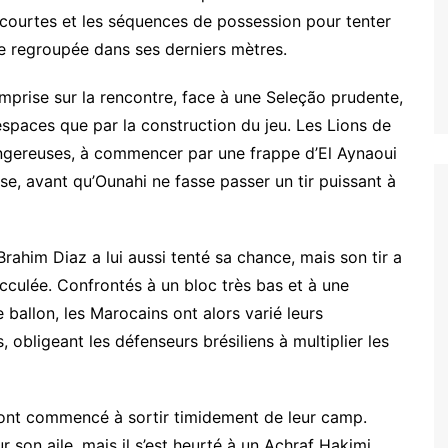
 courtes et les séquences de possession pour tenter
de regroupée dans ses derniers mètres.
mprise sur la rencontre, face à une Seleção prudente,
paces que par la construction du jeu. Les Lions de
dangereuses, à commencer par une frappe d’El Aynaoui
e, avant qu’Ounahi ne fasse passer un tir puissant à
rahim Diaz a lui aussi tenté sa chance, mais son tir a
acculée. Confrontés à un bloc très bas et à une
ballon, les Marocains ont alors varié leurs
, obligeant les défenseurs brésiliens à multiplier les
s ont commencé à sortir timidement de leur camp.
r son aile, mais il s’est heurté à un Achraf Hakimi