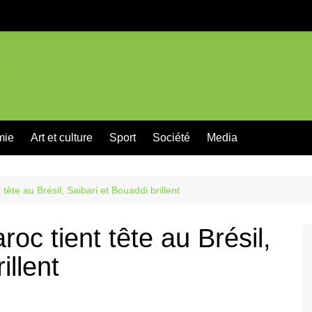
mie
Art et culture
Sport
Société
Media
tête au Brésil, Saibari et Bouaddi brillent
oc tient tête au Brésil,
illent