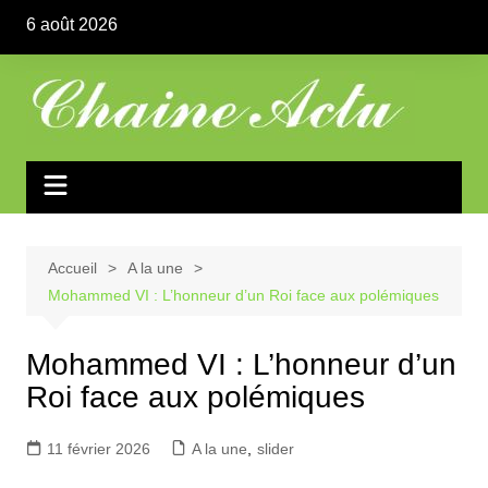
Aller
6 août 2026
au
contenu
Accueil
A la une
Mohammed VI : L’honneur d’un Roi face aux polémiques
Mohammed VI : L’honneur d’un
Roi face aux polémiques
11 février 2026
A la une
,
slider