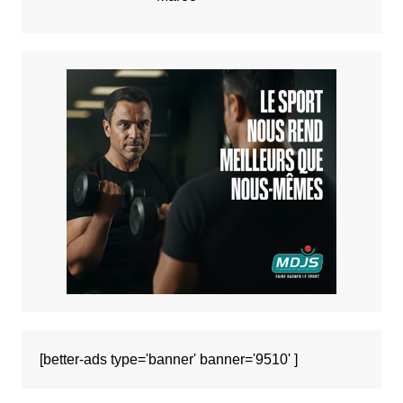
[better-ads type='banner' banner='9510' ]