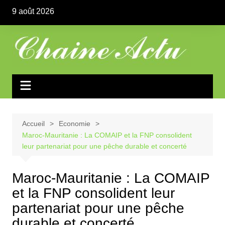
Aller
9 août 2026
au
contenu
Accueil
Economie
Maroc-Mauritanie : La COMAIP et la FNP consolident
leur partenariat pour une pêche durable et concerté
Maroc-Mauritanie : La COMAIP
et la FNP consolident leur
partenariat pour une pêche
durable et concerté