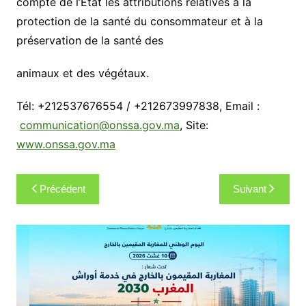
compte de l’Etat les attributions relatives à la
protection de la santé du consommateur et à la
préservation de la santé des
animaux et des végétaux.
Tél: +212537676554 / +212673997838, Email :
communication@onssa.gov.ma
, Site:
www.onssa.gov.ma
Navigation
Précédent
Suivant
de
l’article