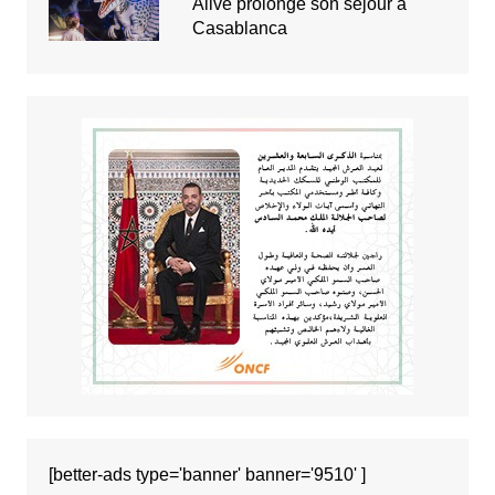
Alive prolonge son séjour à
Casablanca
[better-ads type='banner' banner='9510' ]